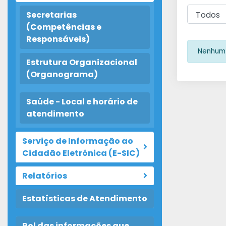
Secretarias
(Competências e
Responsáveis)
Nenhum 
Estrutura Organizacional
(Organograma)
Saúde - Local e horário de
atendimento
Serviço de Informação ao
Cidadão Eletrônica (E-SIC)
Relatórios
Estatísticas de Atendimento
Rol das informações que