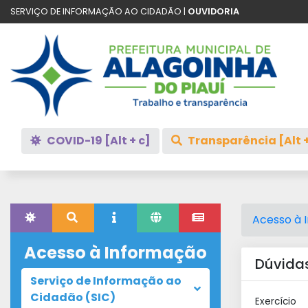
SERVIÇO DE INFORMAÇÃO AO CIDADÃO |
OUVIDORIA
COVID-19 [Alt + c]
Transparência [Alt +
Acesso à 
Acesso à Informação
Dúvidas
Serviço de Informação ao
Cidadão (SIC)
Exercício