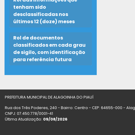
tenham sido
desclassificadas nos
últimos 12 (doze) meses
Rol de documentos
classificados em cada grau
de sigilo, com identificação
para referência futura
PREFEITURA MUNICIPAL DE ALAGOINHA DO PIAUÍ
Rua dos Três Poderes, 240 - Bairro: Centro - CEP: 64655-000 - Alag
CNPJ: 07.450.778/0001-41
Última Atualização:
09/08/2026